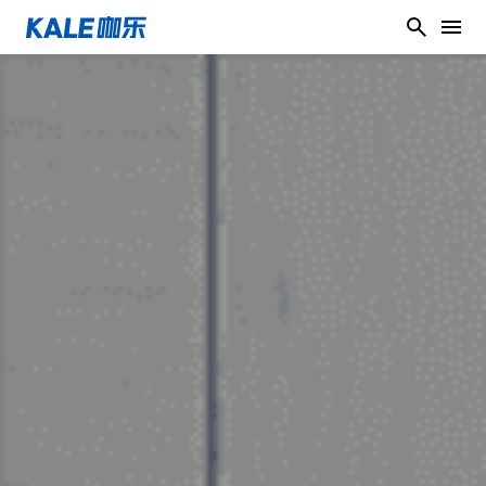
关于咖乐
产品中心
前往概览
咖乐的使命
服务中心
前往概览
我们的品牌
防水产品系列
在线支持
前往概览
组织
回填堵漏补系列
咖乐涂防水服务
荣誉与实力
联系我们
前往概览
胶粘剂系列
咖乐涂美缝服务
品牌历史
配色助手
美缝装饰系列
媒体中心
前往概览
五大系统
物料计算
墙地面处理系列
在线客服
前往概览
防伪查询
服务网点查询
常见问题