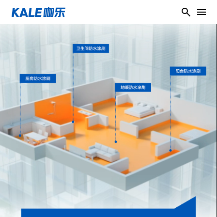
关于咖乐
产品中心
前往概览
咖乐的使命
服务中心
前往概览
我们的品牌
防水产品系列
在线支持
前往概览
组织
回填堵漏补系列
咖乐涂防水服务
荣誉与实力
联系我们
前往概览
胶粘剂系列
咖乐涂美缝服务
品牌历史
配色助手
美缝装饰系列
媒体中心
前往概览
五大系统
物料计算
墙地面处理系列
在线客服
前往概览
防伪查询
服务网点查询
常见问题