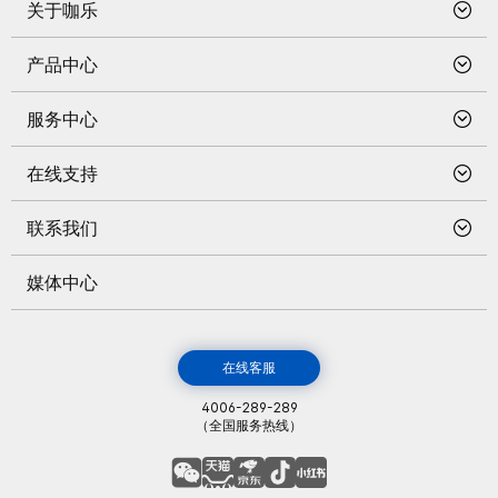
关于咖乐
前往概览
产品中心
咖乐的使命
前往概览
服务中心
我们的品牌
防水产品系列
组织
前往概览
在线支持
回填堵漏补系列
荣誉与实力
咖乐涂防水服务
胶粘剂系列
前往概览
联系我们
品牌历史
咖乐涂美缝服务
美缝装饰系列
配色助手
五大系统
前往概览
媒体中心
墙地面处理系列
物料计算
在线客服
防伪查询
前往概览
服务网点查询
常见问题
在线客服
4006-289-289
（全国服务热线）